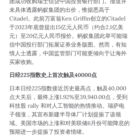
团成功收购瑞士信贷中国投资银行部门。报道并
未具体透露蚂蚁集团的出价，惟据悉高于
Citadel。此前万富翁Ken Griffin创立的Citadel
于2023年底曾提出15亿元人民币（约合2.1亿美
元）至20亿元人民币报价。蚂蚁集团此举可能瑞
信中国投行部门拓展证券业务版图。然而，有知
情人士透露，中国监管部门可能更倾向于让海外
买家收购。
日经
225
指数史上首次触及
40000
点
日本日经225指数接近历史最高点，触及40,000
点大关后，最终上涨1.92%至39,940.00点，受到
科技股 rally 和对人工智能的热情推动。瑞萨电
子领涨，其宣布新建半导体厂计划提振了该领
域。美国市场的上涨和对美联储6月份可能降息的
预期进一步提振了投资者情绪。