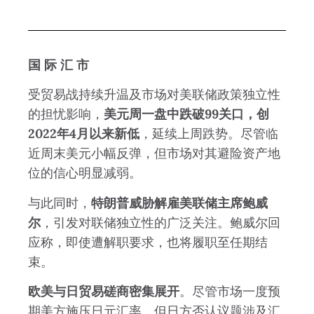
国 际 汇 市
受贸易战持续升温及市场对美联储政策独立性
的担忧影响，
美元周一盘中跌破99关口，创
2022年4月以来新低
，延续上周跌势。尽管临
近周末美元小幅反弹，但市场对其避险资产地
位的信心明显减弱。
与此同时，
特朗普威胁解雇美联储主席鲍威
尔
，引发对联储独立性的广泛关注。鲍威尔回
应称，即使遭解职要求，也将履职至任期结
束。
欧美与日贸易磋商密集展开
。尽管市场一度预
期美方施压日元汇率，但日方否认议题涉及汇