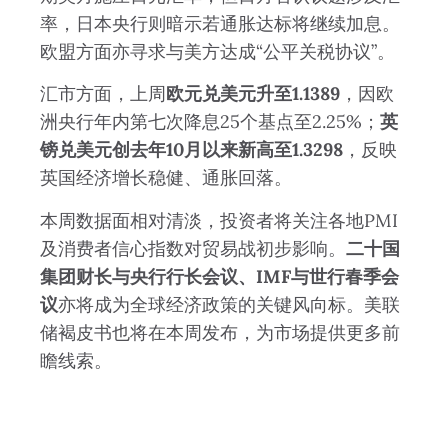
率，日本央行则暗示若通胀达标将继续加息。
欧盟方面亦寻求与美方达成“公平关税协议”。
汇市方面，上周
欧元兑美元升至1.1389
，因欧
洲央行年内第七次降息25个基点至2.25%；
英
镑兑美元创去年10月以来新高至1.3298
，反映
英国经济增长稳健、通胀回落。
本周数据面相对清淡，投资者将关注各地PMI
及消费者信心指数对贸易战初步影响。
二十国
集团财长与央行行长会议、IMF与世行春季会
议
亦将成为全球经济政策的关键风向标。美联
储褐皮书也将在本周发布，为市场提供更多前
瞻线索。