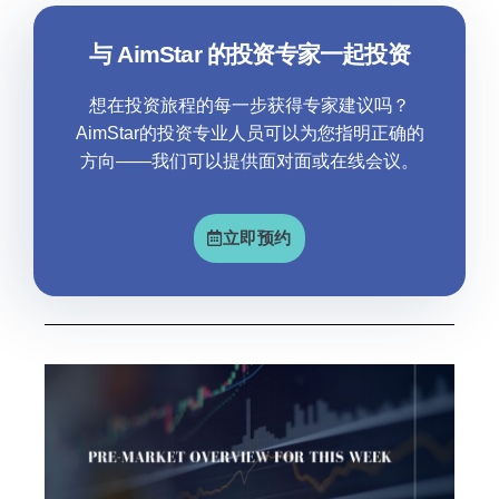
与 AimStar 的投资专家一起投资
想在投资旅程的每一步获得专家建议吗？
AimStar的投资专业人员可以为您指明正确的
方向——我们可以提供面对面或在线会议。
立即预约