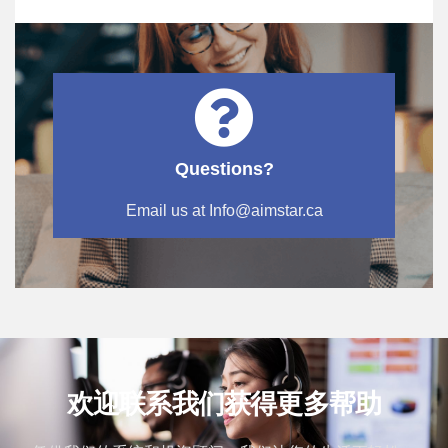
Questions?
Email us at Info@aimstar.ca
欢迎联系我们获得更多帮助