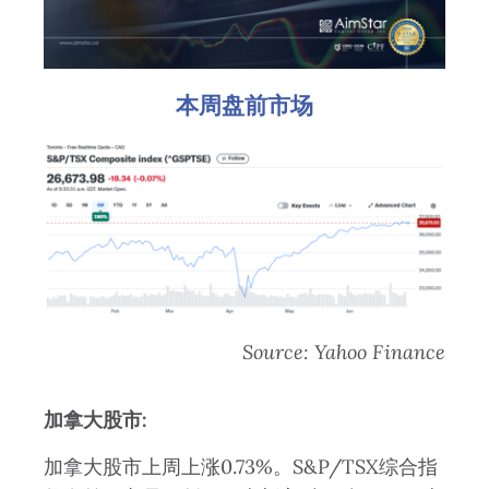
本周盘前市场
Source: Yahoo Finance
加拿大股市
:
加拿大股市上周上涨0.73%。S&P/TSX综合指