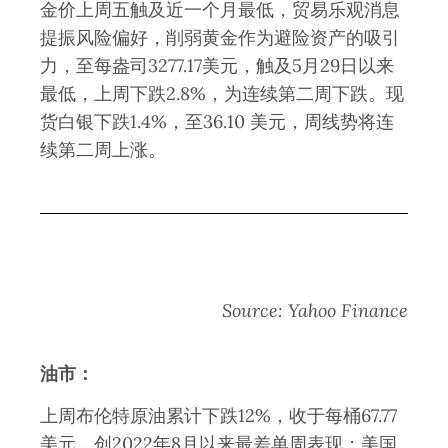
金价上周五触及近一个月最低，贸易乐观消息
提振风险偏好，削弱黄金作为避险资产的吸引
力，至每盎司3277.17美元，触及5月29日以来
最低，上周下跌2.8%，为连续第二周下跌。现
货白银下跌1.4%，至36.10 美元，周线势将连
续第二周上涨。
Source: Yahoo Finance
油市：
上周布伦特原油累计下跌12%，收于每桶67.77
美元，创2022年8月以来最差单周表现；美国