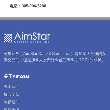
电话：905-906-5288
智星证券（AimStar Capital Group Inc. ）是加拿大注册的投
资交易商，也是加拿大投资行业监管组织 (IIROC) 的成员。
关于AimStar
关于我们
核心团队
联系我们