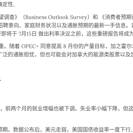
确定性
。
望调查》（
Business Outlook Survey
）和
《消费者预期
招聘意向、家庭财务状况以及通胀预期的最新一手信息。
行即将于
7
月
15
日
做出利率决议之前，这些重磅报告将成
重。随着
OPEC+
同意提高
8
月份的产量目标，加之霍尔
广泛的通胀担忧，但也可能会对加拿大的能源类股票以及
析
，前两个月的就业增幅也被下调。失业率小幅下降，但
预期。数据公布后，美元走弱，美国国债收益率一度下行