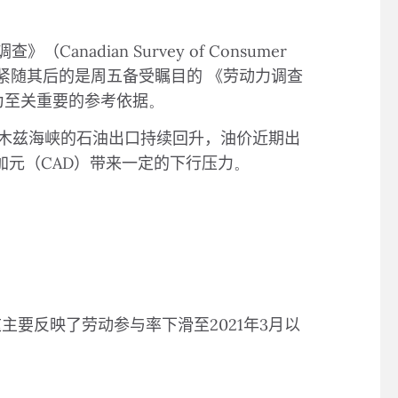
调查》（
Canadian Survey of Consumer
紧随其后的是周五备受瞩目的
《劳动力调查
为至关重要的参考依据
。
木兹海峡的石油出口持续回升，油价近期出
加元（
CAD
）带来一定的下行压力
。
这主要反映了劳动参与率下滑至
2021
年
3
月以
。