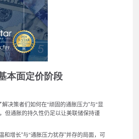
基本面定价阶段
了解决策者们如何在
“
顽固的通胀压力
”
与
“
显
，但通胀的持久性仍足以让美联储保持谨
温和增长
”
与
“
通胀压力犹存
”
并存的局面，可