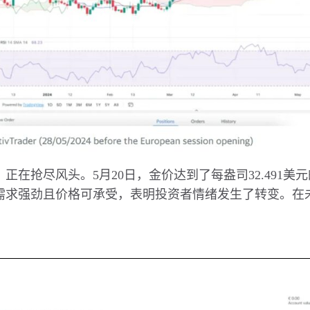
，正在抢尽风头。
5
月
20
日，金价达到了每盎司
32.491
美元
需求强劲且价格可承受，表明投资者情绪发生了转变。在