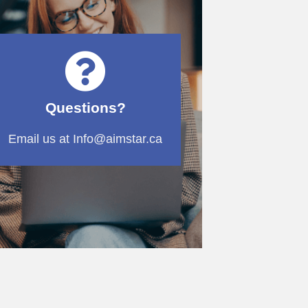
Questions?
Email us at Info@aimstar.ca