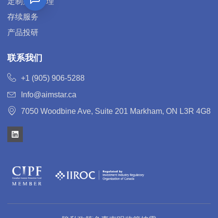
定制财富管理
存续服务
产品投研
联系我们
+1 (905) 906-5288
Info@aimstar.ca
7050 Woodbine Ave, Suite 201 Markham, ON L3R 4G8