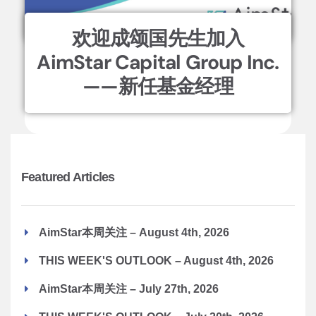
欢迎成颂国先生加入
AimStar Capital Group Inc.
——新任基金经理
Featured Articles
AimStar本周关注 – August 4th, 2026
THIS WEEK'S OUTLOOK – August 4th, 2026
AimStar本周关注 – July 27th, 2026