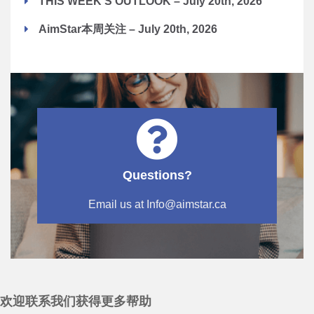
THIS WEEK'S OUTLOOK – July 20th, 2026
AimStar本周关注 – July 20th, 2026
Questions?
Email us at Info@aimstar.ca
欢迎联系我们获得更多帮助